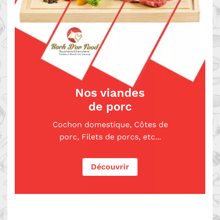
Nos viandes
de porc
Cochon domestique, Côtes de
porc, Filets de porcs, etc...
Découvrir