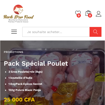
0
0
Chercher
PROMOTIONS
Pack Spécial Poulet
3 Gros Poulets(+de 2kgs)
1 bouteille d'huile
1 DoyPack Epices Secret
150g Poivre Blanc Penja
25 000 CFA