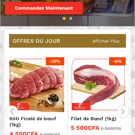
Commandez Maintenant
OFFRES DU JOUR
Afficher Plus
-
25
%
-
8
%
Rôti Ficelé de bœuf
Filet de Bœuf (1kg)
P
(1kg)
5 500
CFA
6 000
CFA
4 500
CFA
6 000
CFA