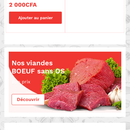
2 000
CFA
Ajouter au panier
Nos viandes
BOEUF sans OS
Bon prix
Découvrir