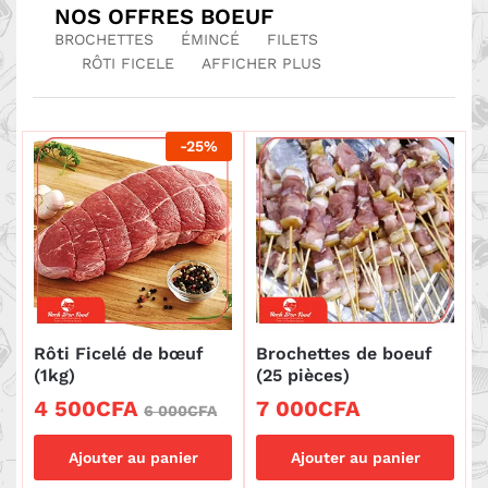
NOS OFFRES BOEUF
BROCHETTES
ÉMINCÉ
FILETS
RÔTI FICELE
AFFICHER PLUS
-
25
%
Rôti Ficelé de bœuf
Brochettes de boeuf
(1kg)
(25 pièces)
4 500
CFA
7 000
CFA
6 000
CFA
Ajouter au panier
Ajouter au panier