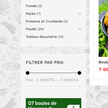
Fumés
(2)
Packs
(7)
Poissons et Crustacés
(2)
Poulet
(25)
Traiteur-Boucherie
(13)
Boul
FILTRER PAR PRIX
7 0
7 0
Prix
Prix
Prix :
5 500CFA
—
7 000CFA
min
max