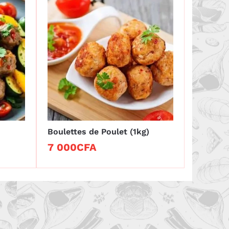
Boulettes de Poulet (1kg)
7 000
7 000
CFA
CFA