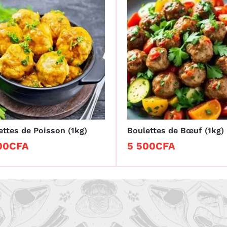
ettes de Poisson (1kg)
Boulettes de Bœuf (1kg)
00
00
CFA
CFA
5 500
5 500
CFA
CFA