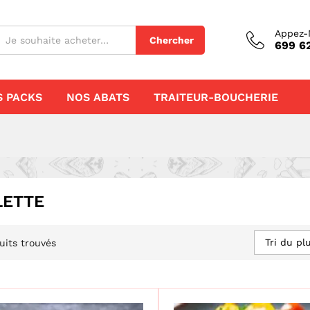
Appez-
Chercher
699 62
S PACKS
NOS ABATS
TRAITEUR-BOUCHERIE
LETTE
Tri du pl
uits trouvés