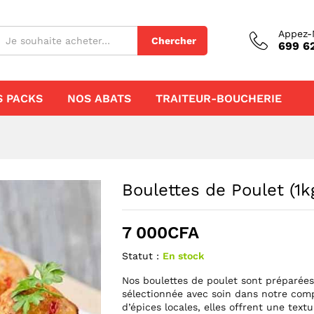
Appez-
Chercher
699 62
S PACKS
NOS ABATS
TRAITEUR-BOUCHERIE
Boulettes de Poulet (1k
7 000
CFA
Statut :
En stock
Nos boulettes de poulet sont préparées
sélectionnée avec soin dans notre com
d’épices locales, elles offrent une tex