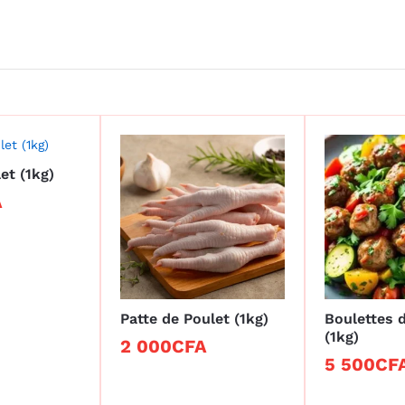
et (1kg)
A
A
Patte de Poulet (1kg)
Boulettes 
(1kg)
2 000
2 000
CFA
CFA
5 500
5 500
CF
CF