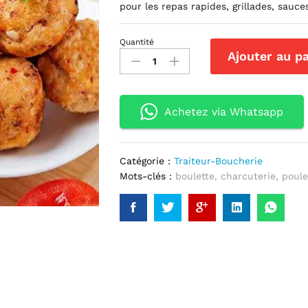
pour les repas rapides, grillades, sau
Quantité
Boulettes
Ajouter au p
de
Poulet
(1kg)
quantité(s)
Achetez via Whatsapp
Catégorie :
Traiteur-Boucherie
Mots-clés :
boulette
,
charcuterie
,
poule