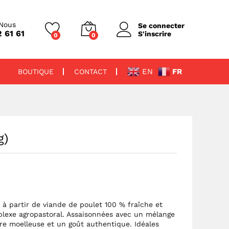
7 000
CFA
Ajouter au panier
Nous
Se connecter
 61 61
S'inscrire
0
0
EN
FR
BOUTIQUE
CONTACT
g)
 à partir de viande de poulet 100 % fraîche et
plexe agropastoral. Assaisonnées avec un mélange
ture moelleuse et un goût authentique. Idéales