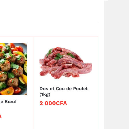
Dos et Cou de Poulet
(1kg)
de Bœuf
2 000
2 000
CFA
CFA
A
A