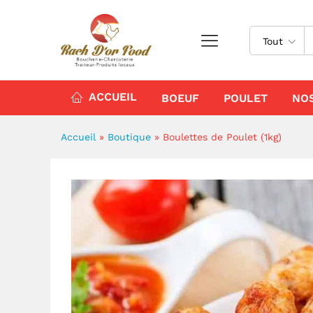
Boulettes de Poulet (1kg)
Avis (0)
Tout
ACCUEIL
BOEUF
POULET
NO
Accueil
»
Boutique
»
Boulettes de Poulet (1kg)