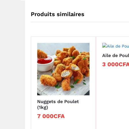
Produits similaires
Aile de Poul
3 000
3 000
CF
CF
Nuggets de Poulet
(1kg)
7 000
7 000
CFA
CFA