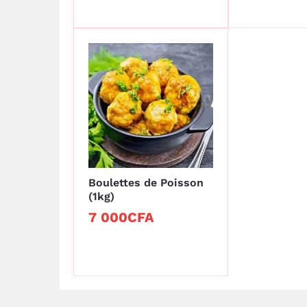
Boulettes de Poisson
(1kg)
7 000
7 000
CFA
CFA