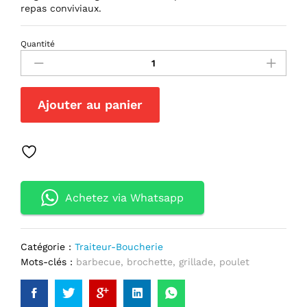
repas conviviaux.
Quantité
Brochettes
de
Poulet
(1kg)
Ajouter au panier
quantité(s)
Achetez via Whatsapp
Catégorie :
Traiteur-Boucherie
Mots-clés :
barbecue
,
brochette
,
grillade
,
poulet