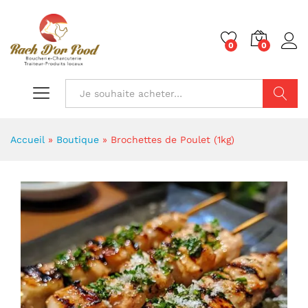
0
0
Chercher
Accueil
»
Boutique
»
Brochettes de Poulet (1kg)